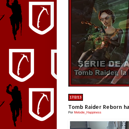
17/2/13
Tomb Raider Reborn ha 
Por
Melodie_Happiness