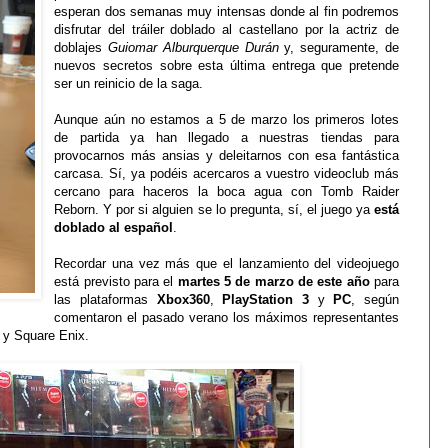
esperan dos semanas muy intensas donde al fin podremos
disfrutar del tráiler doblado al castellano por la actriz de
doblajes
Guiomar Alburquerque Durán
y, seguramente, de
nuevos secretos sobre esta última entrega que pretende
ser un reinicio de la saga.
Aunque aún no estamos a 5 de marzo los primeros lotes
de partida ya han llegado a nuestras tiendas para
provocarnos más ansias y deleitarnos con esa fantástica
carcasa. Sí, ya podéis acercaros a vuestro videoclub más
cercano para haceros la boca agua con Tomb Raider
Reborn. Y por si alguien se lo pregunta, sí, el juego ya
está
doblado al español
.
Recordar una vez más que el lanzamiento del videojuego
está previsto para el
martes 5 de marzo de este año
para
las plataformas
Xbox360
,
PlayStation 3
y
PC
, según
comentaron el pasado verano los máximos representantes
s y Square Enix.