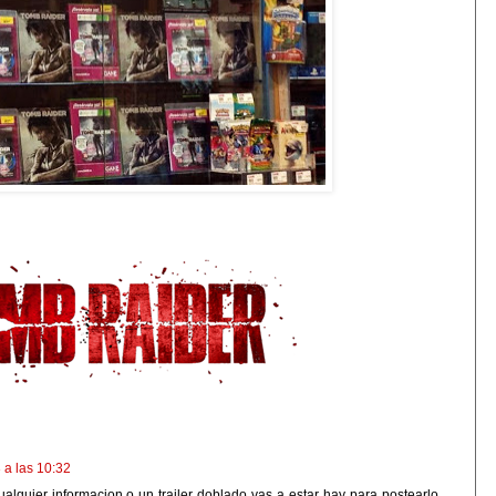
 a las 10:32
cualquier informacion o un trailer doblado vas a estar hay para postearlo,