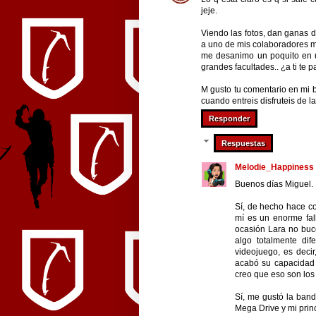
jeje.
Viendo las fotos, dan ganas d
a uno de mis colaboradores m 
me desanimo un poquito en 
grandes facultades.. ¿a ti te 
M gusto tu comentario en mi b
cuando entreis disfruteis de 
Responder
Respuestas
Melodie_Happiness
Buenos días Miguel.
Sí, de hecho hace c
mí es un enorme fal
ocasión Lara no buc
algo totalmente dif
videojuego, es decir
acabó su capacidad d
creo que eso son los
Sí, me gustó la ban
Mega Drive y mi prin