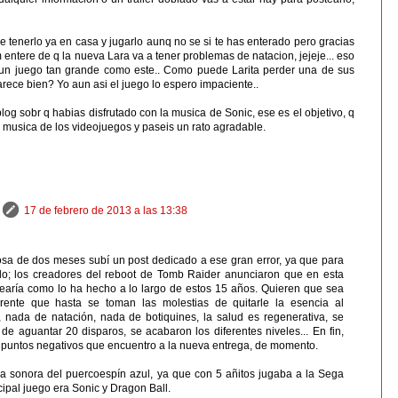
e tenerlo ya en casa y jugarlo aunq no se si te has enterado pero gracias
entere de q la nueva Lara va a tener problemas de natacion, jejeje... eso
un juego tan grande como este.. Como puede Larita perder una de sus
parece bien? Yo aun asi el juego lo espero impaciente..
log sobr q habias disfrutado con la musica de Sonic, ese es el objetivo, q
la musica de los videojuegos y paseis un rato agradable.
17 de febrero de 2013 a las 13:38
osa de dos meses subí un post dedicado a ese gran error, ya que para
lo; los creadores del reboot de Tomb Raider anunciaron que en esta
earía como lo ha hecho a lo largo de estos 15 años. Quieren que sea
erente que hasta se toman las molestias de quitarle la esencia al
, nada de natación, nada de botiquines, la salud es regenerativa, se
e aguantar 20 disparos, se acabaron los diferentes niveles... En fin,
 puntos negativos que encuentro a la nueva entrega, de momento.
da sonora del puercoespín azul, ya que con 5 añitos jugaba a la Sega
cipal juego era Sonic y Dragon Ball.