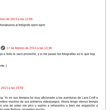
rero de 2013 a las 13:06
nhorabuena al fotógrafo ejem ejem
17 de febrero de 2013 a las 13:38
yo a todo le saco provecho, y si me pasas tus fotografías es lo que hay
to :)
e 2013 a las 19:59
og. Yo en sus tiempos fui muy aficionado a las aventuras de Lara Croft e
 entero muchos de sus primeros videojuegos. Ahora tengo menos tiempo
 en una de estas me pico y vuelvo a rehacerlos o bien me engancho a
omo este Reborn, prometen mucho.