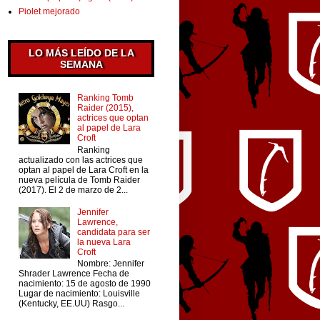
Piolet mejorado
LO MÁS LEÍDO DE LA
SEMANA
Ranking Tomb
Raider (2015),
actrices que optan
al papel de Lara
Croft
Ranking
actualizado con las actrices que
optan al papel de Lara Croft en la
nueva película de Tomb Raider
(2017). El 2 de marzo de 2...
Jennifer
Lawrence,
candidata para ser
la nueva Lara
Croft
Nombre: Jennifer
Shrader Lawrence Fecha de
nacimiento: 15 de agosto de 1990
Lugar de nacimiento: Louisville
(Kentucky, EE.UU) Rasgo...