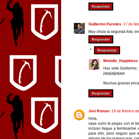
Responder
Guillermo Paredes
17 de feb
Muy chula la segunda foto, e
Responder
Respuestas
Melodie_Happiness
Has visto Guillermo, 
jajajjajjjajaja
Muchas gracias encan
Responder
Javi Roman
19 de febrero d
Hola,
vaya curro te pegas con el bl
incluso llegue a terminarme
para ello, pero seguro que
alguno de los nuevos que, c