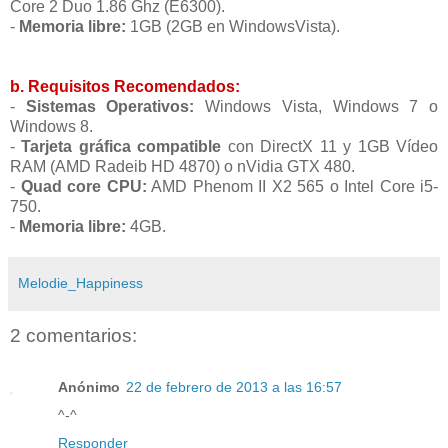
Core 2 Duo 1.86 Ghz (E6300).
-
Memoria libre:
1GB
(2GB en WindowsVista).
b. Requisitos Recomendados:
-
Sistemas Operativos:
Windows Vista, Windows 7 o
Windows 8.
-
Tarjeta gráfica compatible
con DirectX 11 y 1GB Vídeo
RAM (AMD Radeib HD 4870) o nVidia GTX 480.
-
Quad core CPU:
AMD Phenom II X2 565 o Intel Core i5-
750.
-
Memoria libre:
4GB.
Melodie_Happiness
2 comentarios:
Anónimo
22 de febrero de 2013 a las 16:57
^-^
Responder