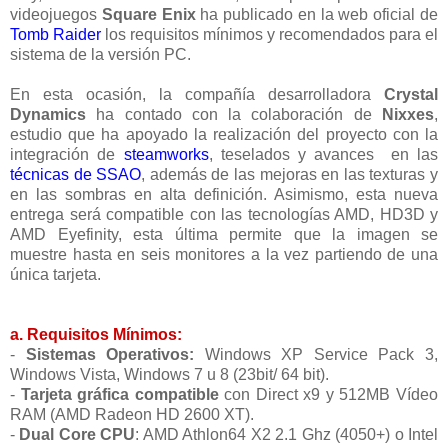
videojuegos
Square Enix
ha publicado en la web oficial de
Tomb Raider
los requisitos mínimos y recomendados para el
sistema de la versión PC.
En esta ocasión, la compañía desarrolladora
Crystal
Dynamics
ha contado con la colaboración de
Nixxes
,
estudio que ha apoyado la realización del proyecto con la
integración de
steamworks
, teselados y avances en las
técnicas de SSAO
, además de las mejoras en las texturas y
en las sombras en alta definición. Asimismo, esta nueva
entrega será compatible con las tecnologías AMD, HD3D y
AMD Eyefinity, esta última permite que la imagen se
muestre hasta en seis monitores a la vez partiendo de una
única tarjeta.
a. Requisitos Mínimos:
-
Sistemas Operativos:
Windows XP Service Pack 3,
Windows Vista, Windows 7 u 8 (23bit/ 64 bit).
-
Tarjeta gráfica compatible
con Direct x9 y 512MB Vídeo
RAM (AMD Radeon HD 2600 XT).
-
Dual Core CPU
: AMD Athlon64 X2 2.1 Ghz (4050+) o Intel