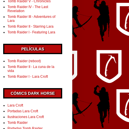
Tomb Raider V - Chronicles
Tomb Raider IV - The Last
Revelation
Tomb Raider III - Adventures of
Lara
Tomb Raider II - Starring Lara
Tomb Raider I - Featuring Lara
PELÍCULAS
Tomb Raider (reboot)
Tomb Raider II - La cuna de la
vida
Tomb Raider I - Lara Croft
CÓMICS DARK HORSE
Lara Croft
Portadas Lara Croft
Ilustraciones Lara Croft
Tomb Raider
Portadas Tomb Raider