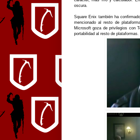
oscura.
Square Enix también ha confirmad
mencionado al resto de plataform
Microsoft goza de privilegios con
portabilidad al resto de plataformas.