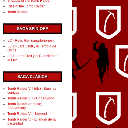
Shadow of the Tomb Raider
Rise of the Tomb Raider
Tomb Raider
SAGA SPIN-OFF
LC - Relic Run (smartphones)
LC II - Lara Croft y el Templo de
Osiris
LC I - Lara Croft y el Guardián de
la Luz
SAGA CLÁSICA
Tomb Raider VIII (dlc) - Bajo las
cenizas
Tomb Raider VIII - Underworld
Tomb Raider (remake) -
Anniversary
Tomb Raider VII - Leyend
Tomb Raider VI - El ángel de la
oscuridad