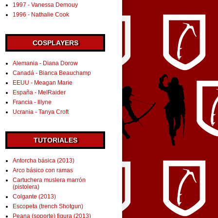
1997 - Vanessa Demouy
1996 - Nathalie Cook
COSPLAYERS
Alemania - Diana Dorow
Canadá - Bianca Beauchamp
EEUU - Meagan Marie
España - MelRaider
Francia - Illyne
Ucrania - Tanya Croft
TUTORIALES
Antorcha básica (2013)
Arco básico con ramas
Cartuchera muslera marrón
(pistolera)
Colgante (2013)
Escopeta (trench Shotgun)
Peana (soporte) figura (2013)