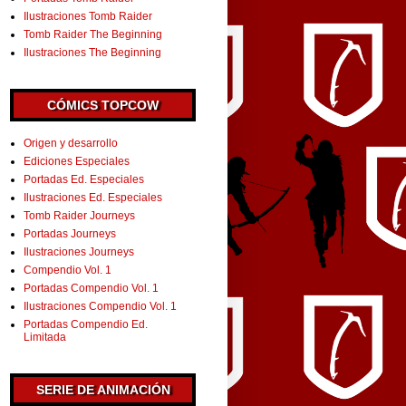
Ilustraciones Tomb Raider
Tomb Raider The Beginning
Ilustraciones The Beginning
CÓMICS TOPCOW
Origen y desarrollo
Ediciones Especiales
Portadas Ed. Especiales
Ilustraciones Ed. Especiales
Tomb Raider Journeys
Portadas Journeys
Ilustraciones Journeys
Compendio Vol. 1
Portadas Compendio Vol. 1
Ilustraciones Compendio Vol. 1
Portadas Compendio Ed.
Limitada
SERIE DE ANIMACIÓN