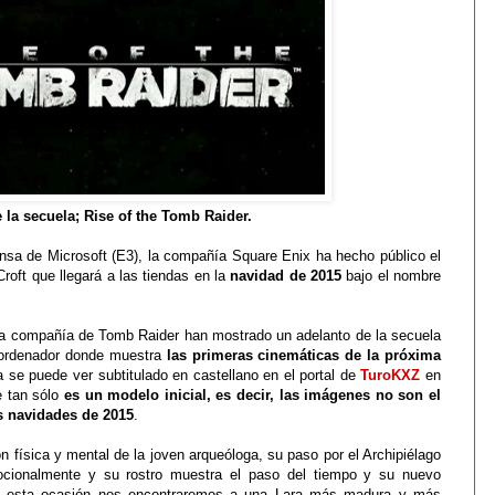
la secuela; Rise of the Tomb Raider.
ensa de Microsoft (E3), la compañía Square Enix ha hecho público el
Croft que llegará a las tiendas en la
navidad de 2015
bajo el nombre
la compañía de Tomb Raider han mostrado un adelanto de la secuela
 ordenador donde muestra
las primeras cinemáticas de la próxima
 ya se puede ver subtitulado en castellano en el portal de
TuroKXZ
en
e tan sólo
es un modelo inicial, es decir, las imágenes no son el
s navidades de 2015
.
n física y mental de la joven arqueóloga, su paso por el Archipiélago
cionalmente y su rostro muestra el paso del tiempo y su nuevo
 En esta ocasión nos encontraremos a una Lara más madura y más