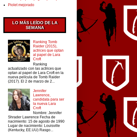
Piolet mejorado
LO MÁS LEÍDO DE LA
SEMANA
Ranking Tomb
Raider (2015),
actrices que optan
al papel de Lara
Croft
Ranking
actualizado con las actrices que
optan al papel de Lara Croft en la
nueva película de Tomb Raider
(2017). El 2 de marzo de 2...
Jennifer
Lawrence,
candidata para ser
la nueva Lara
Croft
Nombre: Jennifer
Shrader Lawrence Fecha de
nacimiento: 15 de agosto de 1990
Lugar de nacimiento: Louisville
(Kentucky, EE.UU) Rasgo...