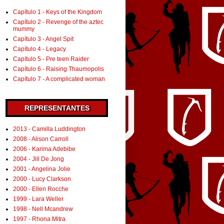
Capítulo 1 - Keys of the Kingdom
Capítulo 2 - Revenge of the aztec
mummy
Capítulo 3 - Angel Spit
Capítulo 4 - Legacy
Capítulo 5 - Pre teen Raider
Capítulo 6 - Raising Thaumopolis
Capítulo 7 - A complicated woman
REPRESENTANTES
2013 - Camilla Luddington
2008 - Alison Carroll
2006 - Karima Adebibe
2004 - Jill De Jong
2001 - Angelina Jolie
2000 - Lucy Clarkson
2000 - Ellen Rocche
1999 - Lara Weller
1998 - Nell Mcandrew
1997 - Rhona Mitra