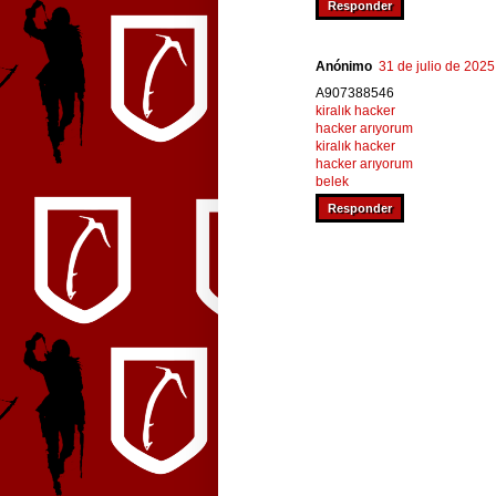
Responder
Anónimo
31 de julio de 2025
A907388546
kiralık hacker
hacker arıyorum
kiralık hacker
hacker arıyorum
belek
Responder