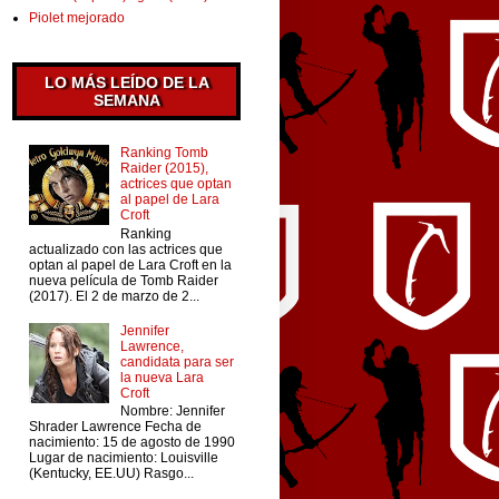
Piolet mejorado
LO MÁS LEÍDO DE LA
SEMANA
Ranking Tomb
Raider (2015),
actrices que optan
al papel de Lara
Croft
Ranking
actualizado con las actrices que
optan al papel de Lara Croft en la
nueva película de Tomb Raider
(2017). El 2 de marzo de 2...
Jennifer
Lawrence,
candidata para ser
la nueva Lara
Croft
Nombre: Jennifer
Shrader Lawrence Fecha de
nacimiento: 15 de agosto de 1990
Lugar de nacimiento: Louisville
(Kentucky, EE.UU) Rasgo...