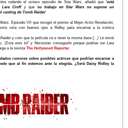
entra rodando el octavo episodio de Star Wars, añadió que
'
está
 Lara Croft
'
y que '
su trabajo en Star Wars no supone un
el casting de Tomb Raider
'.
Wars: Episodio VII que recogió el premio al
Mejor Actor Revelación
,
ismo veía con buenos ojos a Ridley para encarnar a la icónica
aider y creo que la película va a tener la misma base [...] Le envié
'¡Esta eres tú!' y 'Necesitas conseguirlo porque podrías ser Lara
yega a la revista
The Hollywood Reporter
.
idados rumores sobre posibles actrices que podrían encarnar a
uede que al fin estemos ante la elegida. ¿Será Daisy Ridley la