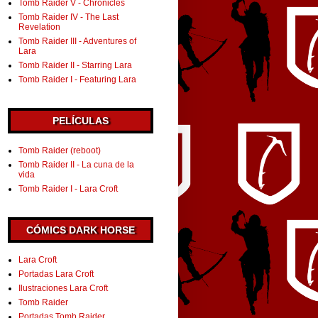
Tomb Raider V - Chronicles
Tomb Raider IV - The Last
Revelation
Tomb Raider III - Adventures of
Lara
Tomb Raider II - Starring Lara
Tomb Raider I - Featuring Lara
PELÍCULAS
Tomb Raider (reboot)
Tomb Raider II - La cuna de la
vida
Tomb Raider I - Lara Croft
CÓMICS DARK HORSE
Lara Croft
Portadas Lara Croft
Ilustraciones Lara Croft
Tomb Raider
Portadas Tomb Raider