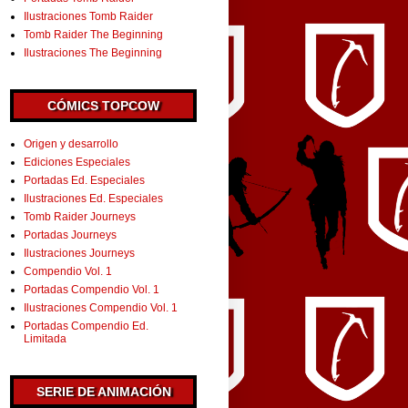
Ilustraciones Tomb Raider
Tomb Raider The Beginning
Ilustraciones The Beginning
CÓMICS TOPCOW
Origen y desarrollo
Ediciones Especiales
Portadas Ed. Especiales
Ilustraciones Ed. Especiales
Tomb Raider Journeys
Portadas Journeys
Ilustraciones Journeys
Compendio Vol. 1
Portadas Compendio Vol. 1
Ilustraciones Compendio Vol. 1
Portadas Compendio Ed.
Limitada
SERIE DE ANIMACIÓN