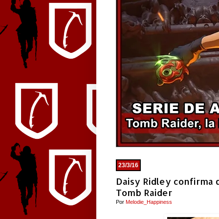
23/3/16
Daisy Ridley confirma q
Tomb Raider
Por
Melodie_Happiness