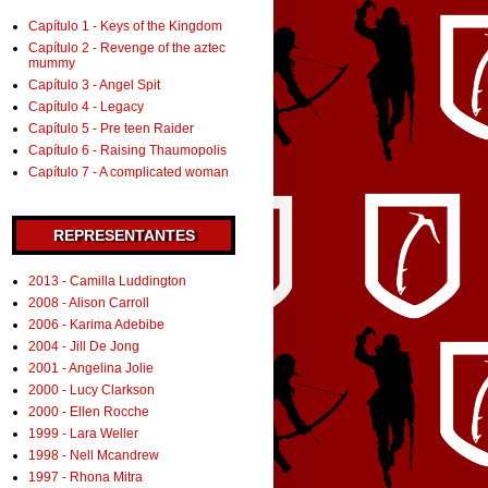
Capítulo 1 - Keys of the Kingdom
Capítulo 2 - Revenge of the aztec
mummy
Capítulo 3 - Angel Spit
Capítulo 4 - Legacy
Capítulo 5 - Pre teen Raider
Capítulo 6 - Raising Thaumopolis
Capítulo 7 - A complicated woman
REPRESENTANTES
2013 - Camilla Luddington
2008 - Alison Carroll
2006 - Karima Adebibe
2004 - Jill De Jong
2001 - Angelina Jolie
2000 - Lucy Clarkson
2000 - Ellen Rocche
1999 - Lara Weller
1998 - Nell Mcandrew
1997 - Rhona Mitra