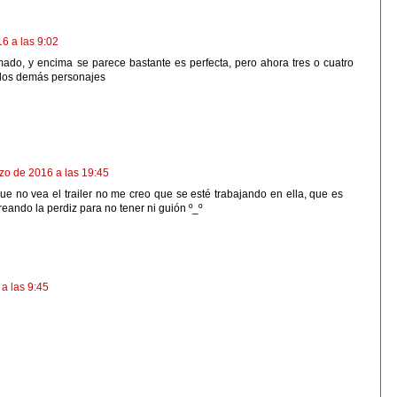
6 a las 9:02
mado, y encima se parece bastante es perfecta, pero ahora tres o cuatro
 los demás personajes
zo de 2016 a las 19:45
que no vea el trailer no me creo que se esté trabajando en ella, que es
ando la perdiz para no tener ni guión º_º
 a las 9:45