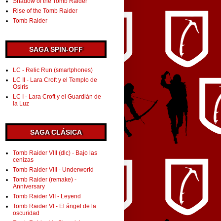
Shadow of the Tomb Raider
Rise of the Tomb Raider
Tomb Raider
SAGA SPIN-OFF
LC - Relic Run (smartphones)
LC II - Lara Croft y el Templo de
Osiris
LC I - Lara Croft y el Guardián de
la Luz
SAGA CLÁSICA
Tomb Raider VIII (dlc) - Bajo las
cenizas
Tomb Raider VIII - Underworld
Tomb Raider (remake) -
Anniversary
Tomb Raider VII - Leyend
Tomb Raider VI - El ángel de la
oscuridad