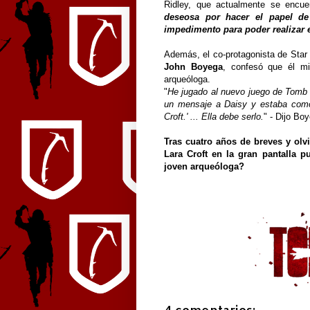
Ridley, que actualmente se encu
deseosa por hacer el papel de
impedimento para poder realizar 
Además, el co-protagonista de Star 
John Boyega
, confesó que él m
arqueóloga.
"
He jugado al nuevo juego de Tomb R
un mensaje a Daisy y estaba como, 
Croft.' ... Ella debe serlo.
" - Dijo Bo
Tras cuatro años de breves y olv
Lara Croft en la gran pantalla p
joven arqueóloga?
4 comentarios: