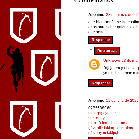
Anónimo
23 de marzo de 201
que bien por fin se ha confir
años para saber quienes son
que pena
Responder
Respuestas
Unknown
23 de mar
Jajaja. Yo ya hasta 
ya mucho tiempo mare
Responder
Anónimo
12 de julio de 2025
02B55B8C60
mmorpg oyunlar
sms onay
mobil ödeme bozdurma
güvenilir takipçi satın alma
düşmeyen takipçi