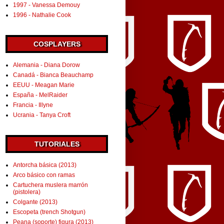
1997 - Vanessa Demouy
1996 - Nathalie Cook
COSPLAYERS
Alemania - Diana Dorow
Canadá - Bianca Beauchamp
EEUU - Meagan Marie
España - MelRaider
Francia - Illyne
Ucrania - Tanya Croft
TUTORIALES
Antorcha básica (2013)
Arco básico con ramas
Cartuchera muslera marrón
(pistolera)
Colgante (2013)
Escopeta (trench Shotgun)
Peana (soporte) figura (2013)