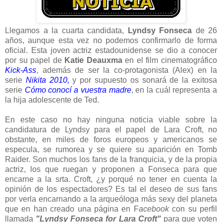
Llegamos a la cuarta candidata,
Lyndsy Fonseca
de 26
años, aunque esta vez no podemos confirmarlo de forma
oficial. Esta joven actriz estadounidense se dio a conocer
por su papel de
Katie Deauxma
en el film cinematográfico
Kick-Ass
, además de ser la co-protagonista (Alex) en la
serie
Nikita 2010
,
y por supuesto os sonará de la exitosa
serie
Cómo conocí a vuestra madre
, en la cuál representa a
la hija adolescente de Ted.
En este caso no hay ninguna noticia viable sobre la
candidatura de Lyndsy para el papel de Lara Croft, no
obstante, en miles de foros europeos y americanos se
especula, se rumorea y se quiere su aparición en Tomb
Raider. Son muchos los fans de la franquicia, y de la propia
actriz, los que ruegan y proponen a Fonseca para que
encarne a la srta. Croft, ¿y porqué no tener en cuenta la
opinión de los espectadores? Es tal el deseo de sus fans
por verla encarnando a la arqueóloga más sexy del planeta
que en han creado una página en F
acebook
con su perfil
llamada
"Lyndsy Fonseca for Lara Croft"
para que voten