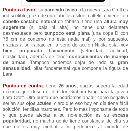
Puntos a favor:
su
parecido físico
a la nueva Lara Croft es
indiscutible; goza de una fabulosa silueta atlética, viene con
cabello castaño natural
de fábrica, tiene una
altura muy
sugerente
(ni baja ni alta), no tiene una delantera
desmesurada pero
tampoco está plana
(una copa D con
76 cm de contorno no está nada mal) y por supuesto,
gracias a su trabajo en la serie de acción Nikita está muy
bien preparada físicamente
(velocidad, agilidad,
elasticidad), además de tener
conocimientos de manejo
de armas
. Tampoco podemos dejar de lado su
gran
sensualidad
, pilar fundamental que compone la figura de
Lara.
Puntos en contra:
tiene
26 años
, quizás supera la edad
máxima que desea el director Graham King para la joven
Lara Croft. Otro punto que podríamos añadir como negativo
serían sus
ojos azules
, claro que eso hoy en día tiene fácil
solución; lentillas marrones. Pero lo más importante de todo
y que puede afectar a su no-elección es su
escasa
popularidad
, no mucha gente tiene constancia de ella ya
que no es muy mediática ni pertenece al mundo de