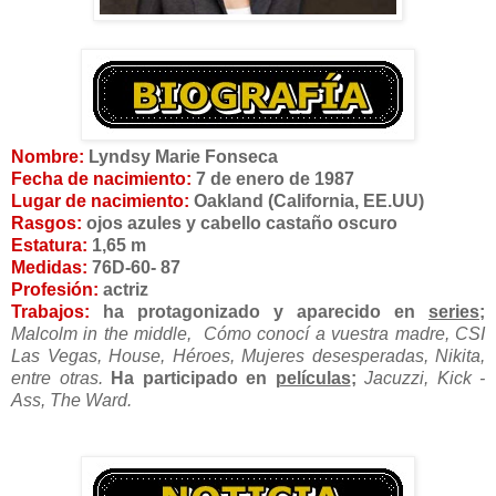
Nombre:
Lyndsy Marie Fonseca
Fecha de nacimiento:
7 de enero de 1987
Lugar de nacimiento:
Oakland (California, EE.UU)
Rasgos:
ojos azules y cabello castaño oscuro
Estatura:
1,65 m
Medidas:
76D-60- 87
Profesión:
actriz
Trabajos:
ha protagonizado y aparecido en
series
;
Malcolm in the middle, Cómo conocí a vuestra madre, CSI
Las Vegas, House, Héroes, Mujeres desesperadas, Nikita,
entre otras.
Ha participado en
películas
;
Jacuzzi, Kick -
Ass, The Ward.